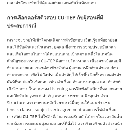
เวลาจำกัดจะช่วยให้คุ้นเคยกับแรงกดดันในห้องสอบ
การเลือกคอร์สติวสอบ CU-TEP กับผู้สอนที่มี
ประสบการณ์
เพราะจะช่วยให้เข้าใจเทคนิคการทำข้อสอบ เรียนรู้จุดที่ออกบ่อย
และได้รับคำแนะนำเฉพาะบุคคล ซึ่งสามารถช่วยประหยัดเวลา
และเพิ่มโอกาสในการได้คะแนนตามเป้าหมาย หนึ่งในเทคนิค
สำคัญของการสอบ CU-TEP คือการบริหารเวลา เนื่องจากข้อสอบมี
จำนวนมากและเวลาค่อนข้างจำกัด ผู้สอบควรฝึกอ่านคำถามก่อน
อ่านบทความ เพื่อโฟกัสประเด็นสำคัญได้เร็วขึ้น อีกทั้งควรจดจำคำ
ศัพท์ที่พบบ่อยในข้อสอบ เช่น คำเชื่อม คำแสดงเหตุผล และคำศัพท์
เชิงวิชาการ ในส่วนของ Listening ควรฝึกฟังสำเนียงที่หลากหลาย
และฝึกจับ keyword สำคัญ แทนการพยายามฟังทุกคำ ส่วน
Structure ควรทบทวนหลักไวยากรณ์พื้นฐานให้แม่นยำ เช่น
tense, clause, subject-verb agreement และการใช้คำเชื่อม
การ
สอบ
CU-TEP
ไม่ใช่สิ่งที่สามารถเตรียมตัวได้ภายในเวลาอันสั้น
หากต้องการคะแนนสูงตามเกณฑ์ที่ตั้งไว้ ควรเริ่มเตรียมตัวล่วงหน้า