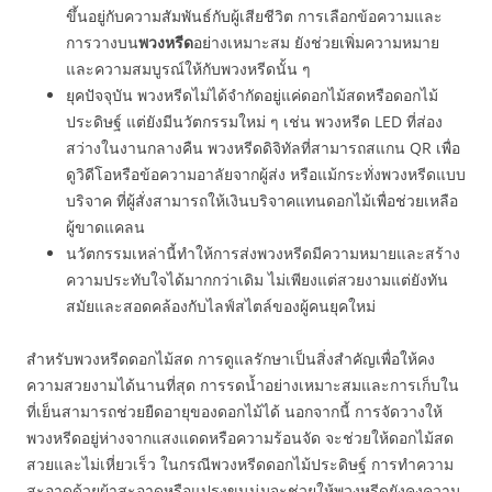
ขึ้นอยู่กับความสัมพันธ์กับผู้เสียชีวิต การเลือกข้อความและ
การวางบน
พวงหรีด
อย่างเหมาะสม ยังช่วยเพิ่มความหมาย
และความสมบูรณ์ให้กับพวงหรีดนั้น ๆ
ยุคปัจจุบัน พวงหรีดไม่ได้จำกัดอยู่แค่ดอกไม้สดหรือดอกไม้
ประดิษฐ์ แต่ยังมีนวัตกรรมใหม่ ๆ เช่น พวงหรีด LED ที่ส่อง
สว่างในงานกลางคืน พวงหรีดดิจิทัลที่สามารถสแกน QR เพื่อ
ดูวิดีโอหรือข้อความอาลัยจากผู้ส่ง หรือแม้กระทั่งพวงหรีดแบบ
บริจาค ที่ผู้สั่งสามารถให้เงินบริจาคแทนดอกไม้เพื่อช่วยเหลือ
ผู้ขาดแคลน
นวัตกรรมเหล่านี้ทำให้การส่งพวงหรีดมีความหมายและสร้าง
ความประทับใจได้มากกว่าเดิม ไม่เพียงแต่สวยงามแต่ยังทัน
สมัยและสอดคล้องกับไลฟ์สไตล์ของผู้คนยุคใหม่
สำหรับพวงหรีดดอกไม้สด การดูแลรักษาเป็นสิ่งสำคัญเพื่อให้คง
ความสวยงามได้นานที่สุด การรดน้ำอย่างเหมาะสมและการเก็บใน
ที่เย็นสามารถช่วยยืดอายุของดอกไม้ได้ นอกจากนี้ การจัดวางให้
พวงหรีดอยู่ห่างจากแสงแดดหรือความร้อนจัด จะช่วยให้ดอกไม้สด
สวยและไม่เหี่ยวเร็ว ในกรณีพวงหรีดดอกไม้ประดิษฐ์ การทำความ
สะอาดด้วยผ้าสะอาดหรือแปรงขนนุ่มจะช่วยให้พวงหรีดยังคงความ